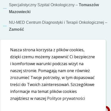
Specjalistyczny Szpital Onkologiczny –
Tomaszów
Mazowiecki
NU-MED Centrum Diagnostyki i Terapii Onkologicznej –
Zamość
Informacje dodatkowe
Nasza strona korzysta z plików cookies,
Polityka cookies
dzięki czemu możemy zapewnić Ci bezpieczne
i komfortowe warunki podczas wizyt na
Polityka prywatności
naszej stronie. Pomagają nam one również
Deklaracja dostępności
zrozumieć Twoje potrzeby, w tym dopasować
treści do Twoich zainteresowań. Szczegółowe
informacje ma temat plików cookies
Nasze social media
znajdziesz w naszej
Polityce prywatności
LinkedIn
Facebook