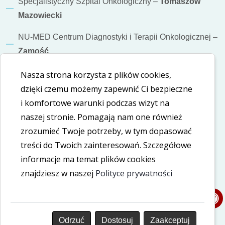
Specjalistyczny Szpital Onkologiczny –
Tomaszów
Mazowiecki
NU-MED Centrum Diagnostyki i Terapii Onkologicznej –
Zamość
Nasza strona korzysta z plików cookies,
Informacje dodatkowe
dzięki czemu możemy zapewnić Ci bezpieczne
Polityka cookies
i komfortowe warunki podczas wizyt na
naszej stronie. Pomagają nam one również
Polityka prywatności
zrozumieć Twoje potrzeby, w tym dopasować
treści do Twoich zainteresowań. Szczegółowe
Deklaracja dostępności
informacje ma temat plików cookies
znajdziesz w naszej
Polityce prywatności
Nasze social media
LinkedIn
Facebook
Odrzuć
Dostosuj
Zaakceptuj