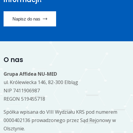
Napisz do nas
O nas
Grupa Affidea NU-MED
ul. Królewiecka 146, 82-300 Elbląg
NIP 7411906987
REGON 519455718
Spółka wpisana do VIII Wydziału KRS pod numerem
0000402136 prowadzonego przez Sąd Rejonowy w
Olsztynie.