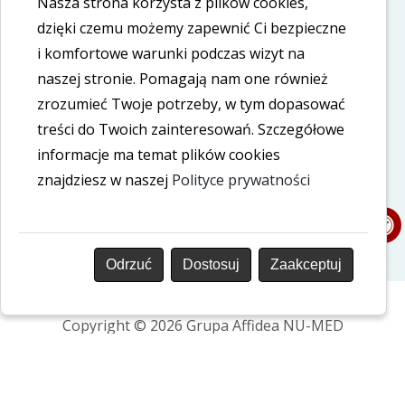
Nasza strona korzysta z plików cookies,
Polityka cookies
dzięki czemu możemy zapewnić Ci bezpieczne
i komfortowe warunki podczas wizyt na
Polityka prywatności
naszej stronie. Pomagają nam one również
Deklaracja dostępności
zrozumieć Twoje potrzeby, w tym dopasować
treści do Twoich zainteresowań. Szczegółowe
informacje ma temat plików cookies
Nasze social media
znajdziesz w naszej
Polityce prywatności
LinkedIn
Facebook
Odrzuć
Dostosuj
Zaakceptuj
Copyright © 2026 Grupa Affidea NU-MED
Projekt i wykonanie: