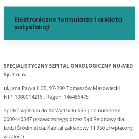
Elektroniczne formularze i ankieta
satysfakcji
SPECJALISTYCZNY SZPITAL ONKOLOGICZNY NU-MED
Sp. z o. o.
ul. Jana Pawła II 35, 97-200 Tomaszów Mazowiecki
NIP: 1080014216 , Regon: 146486475
Spółka wpisana do XX Wydziału KRS pod numerem
0000446347 prowadzonego przez Sąd Rejonowy dla
Łodzi Śródmieścia. Kapitał zakładowy 11.950 zł wpłacony
w całości