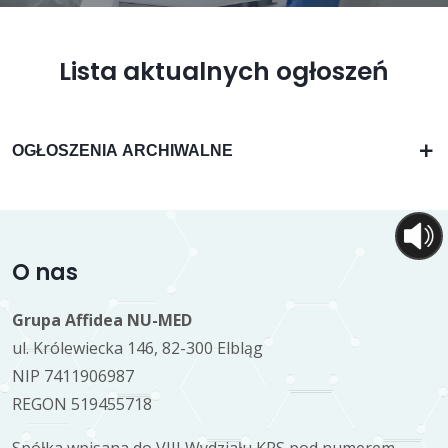
Lista aktualnych ogłoszeń
OGŁOSZENIA ARCHIWALNE
O nas
Grupa Affidea NU-MED
ul. Królewiecka 146, 82-300 Elbląg
NIP 7411906987
REGON 519455718
Spółka wpisana do VIII Wydziału KRS pod numerem