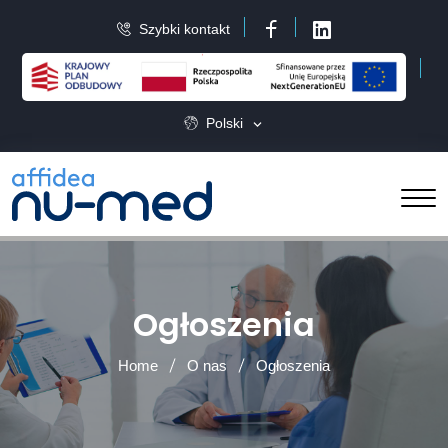
Szybki kontakt
Facebook
LinkedIn
Polski
Ogłoszenia
Home
O nas
Ogłoszenia