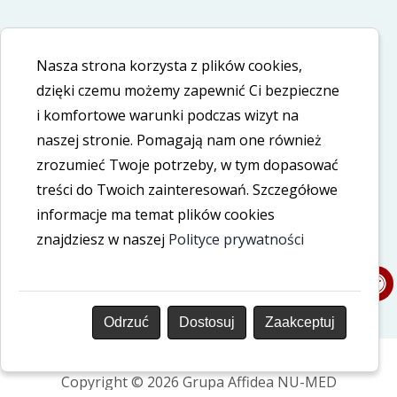
Informacje dodatkowe
Nasza strona korzysta z plików cookies,
Polityka cookies
dzięki czemu możemy zapewnić Ci bezpieczne
i komfortowe warunki podczas wizyt na
Polityka prywatności
naszej stronie. Pomagają nam one również
Deklaracja dostępności
zrozumieć Twoje potrzeby, w tym dopasować
treści do Twoich zainteresowań. Szczegółowe
informacje ma temat plików cookies
Nasze social media
znajdziesz w naszej
Polityce prywatności
LinkedIn
Facebook
Odrzuć
Dostosuj
Zaakceptuj
Copyright © 2026 Grupa Affidea NU-MED