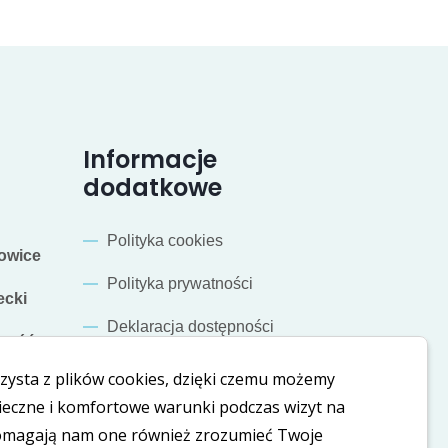
Informacje
dodatkowe
Polityka cookies
owice
Polityka prywatności
cki
Deklaracja dostępności
mość
zysta z plików cookies, dzięki czemu możemy
Nasze social media
ieczne i komfortowe warunki podczas wizyt na
Pomagają nam one również zrozumieć Twoje