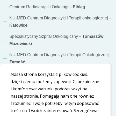
Centrum Radioterapii i Onkologii -
Elbląg
NU-MED Centrum Diagnostyki i Terapii onkologicznej –
Katowice
Specjalistyczny Szpital Onkologiczny –
Tomaszów
Mazowiecki
NU-MED Centrum Diagnostyki i Terapii Onkologicznej –
Zamość
Nasza strona korzysta z plików cookies,
Informacje dodatkowe
dzięki czemu możemy zapewnić Ci bezpieczne
Polityka cookies
i komfortowe warunki podczas wizyt na
naszej stronie. Pomagają nam one również
Polityka prywatności
zrozumieć Twoje potrzeby, w tym dopasować
treści do Twoich zainteresowań. Szczegółowe
Deklaracja dostępności