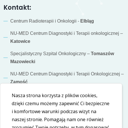
Kontakt:
Centrum Radioterapii i Onkologii -
Elbląg
NU-MED Centrum Diagnostyki i Terapii onkologicznej –
Katowice
Specjalistyczny Szpital Onkologiczny –
Tomaszów
Mazowiecki
NU-MED Centrum Diagnostyki i Terapii Onkologicznej –
Zamość
Nasza strona korzysta z plików cookies,
Informacje dodatkowe
dzięki czemu możemy zapewnić Ci bezpieczne
Polityka cookies
i komfortowe warunki podczas wizyt na
naszej stronie. Pomagają nam one również
Polityka prywatności
zrozumieć Twoje potrzeby, w tym dopasować