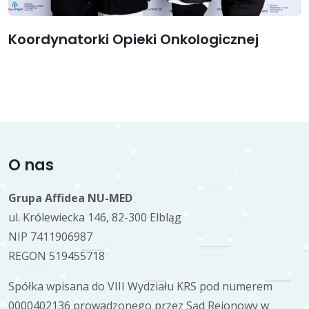
Koordynatorki Opieki Onkologicznej
O nas
Grupa Affidea NU-MED
ul. Królewiecka 146, 82-300 Elbląg
NIP 7411906987
REGON 519455718
Spółka wpisana do VIII Wydziału KRS pod numerem
0000402136 prowadzonego przez Sąd Rejonowy w