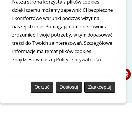
Nasza strona korzysta z plików cookies,
Informacje dodatkowe
dzięki czemu możemy zapewnić Ci bezpieczne
Polityka cookies
i komfortowe warunki podczas wizyt na
naszej stronie. Pomagają nam one również
Polityka prywatności
zrozumieć Twoje potrzeby, w tym dopasować
treści do Twoich zainteresowań. Szczegółowe
Deklaracja dostępności
informacje ma temat plików cookies
znajdziesz w naszej
Polityce prywatności
Nasze social media
LinkedIn
Facebook
Odrzuć
Dostosuj
Zaakceptuj
Copyright © 2026 Grupa Affidea NU-MED
Projekt i wykonanie: