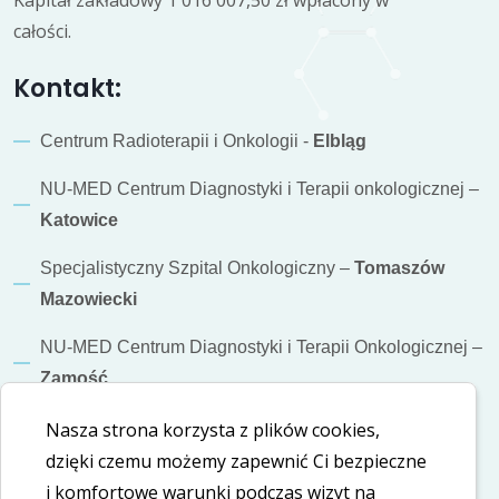
Kapitał zakładowy 1 016 007,50 zł wpłacony w
całości.
Kontakt:
Centrum Radioterapii i Onkologii -
Elbląg
NU-MED Centrum Diagnostyki i Terapii onkologicznej –
Katowice
Specjalistyczny Szpital Onkologiczny –
Tomaszów
Mazowiecki
NU-MED Centrum Diagnostyki i Terapii Onkologicznej –
Zamość
Nasza strona korzysta z plików cookies,
Informacje dodatkowe
dzięki czemu możemy zapewnić Ci bezpieczne
Polityka cookies
i komfortowe warunki podczas wizyt na