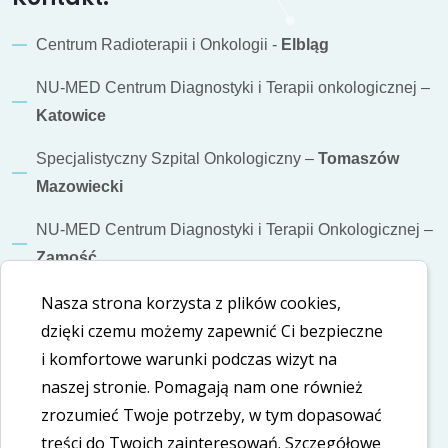
Centrum Radioterapii i Onkologii -
Elbląg
NU-MED Centrum Diagnostyki i Terapii onkologicznej –
Katowice
Specjalistyczny Szpital Onkologiczny –
Tomaszów
Mazowiecki
NU-MED Centrum Diagnostyki i Terapii Onkologicznej –
Zamość
Nasza strona korzysta z plików cookies,
Informacje dodatkowe
dzięki czemu możemy zapewnić Ci bezpieczne
Polityka cookies
i komfortowe warunki podczas wizyt na
naszej stronie. Pomagają nam one również
Polityka prywatności
zrozumieć Twoje potrzeby, w tym dopasować
treści do Twoich zainteresowań. Szczegółowe
Deklaracja dostępności