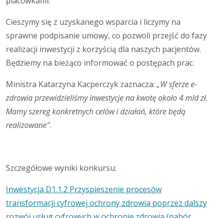
placówkami.
Cieszymy się z uzyskanego wsparcia i liczymy na
sprawne podpisanie umowy, co pozwoli przejść do fazy
realizacji inwestycji z korzyścią dla naszych pacjentów.
Będziemy na bieżąco informować o postępach prac.
Ministra Katarzyna Kacperczyk zaznacza:
„W sferze e-
zdrowia przewidzieliśmy inwestycje na kwotę około 4 mld zł.
Mamy szereg konkretnych celów i działań, które będą
realizowane”
.
Szczegółowe wyniki konkursu:
Inwestycja D1.1.2 Przyspieszenie procesów
transformacji cyfrowej ochrony zdrowia poprzez dalszy
rozwój usług cyfrowych w ochronie zdrowia (nabór