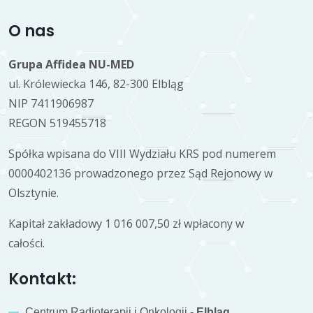
O nas
Grupa Affidea NU-MED
ul. Królewiecka 146, 82-300 Elbląg
NIP 7411906987
REGON 519455718
Spółka wpisana do VIII Wydziału KRS pod numerem
0000402136 prowadzonego przez Sąd Rejonowy w
Olsztynie.
Kapitał zakładowy 1 016 007,50 zł wpłacony w
całości.
Kontakt:
Centrum Radioterapii i Onkologii -
Elbląg