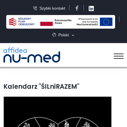
Szybki kontakt
Facebook
LinkedIn
Polski
Kalendarz "ŚILniRAZEM"