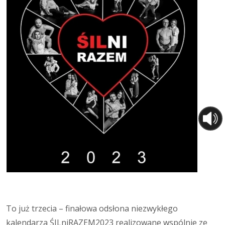
To już trzecia – finałowa odsłona niezwykłego
kalendarza ŚILniRAZEM2023 realizowane wspólnie ze