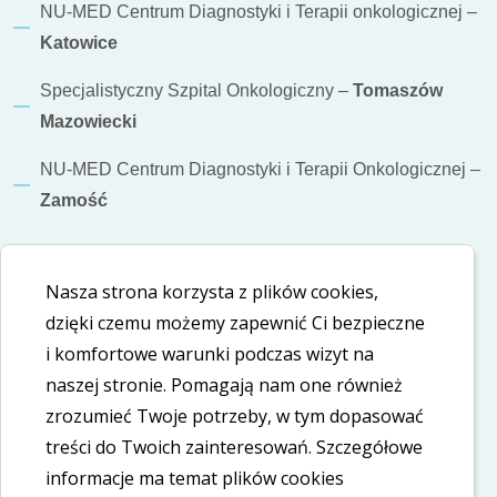
NU-MED Centrum Diagnostyki i Terapii onkologicznej –
Katowice
Specjalistyczny Szpital Onkologiczny –
Tomaszów
Mazowiecki
NU-MED Centrum Diagnostyki i Terapii Onkologicznej –
Zamość
Informacje dodatkowe
Nasza strona korzysta z plików cookies,
Polityka cookies
dzięki czemu możemy zapewnić Ci bezpieczne
i komfortowe warunki podczas wizyt na
Polityka prywatności
naszej stronie. Pomagają nam one również
Deklaracja dostępności
zrozumieć Twoje potrzeby, w tym dopasować
treści do Twoich zainteresowań. Szczegółowe
informacje ma temat plików cookies
Nasze social media