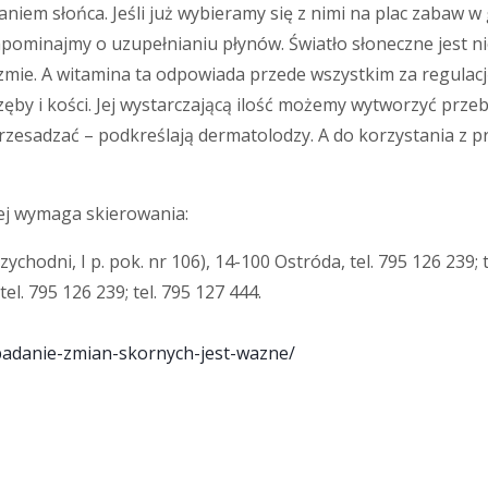
niem słońca. Jeśli już wybieramy się z nimi na plac zabaw 
zapominajmy o uzupełnianiu płynów. Światło słoneczne jest 
mie. A witamina ta odpowiada przede wszystkim za regula
by i kości. Jej wystarczającą ilość możemy wytworzyć przeb
rzesadzać – podkreślają dermatolodzy. A do korzystania z 
ej wymaga skierowania:
chodni, I p. pok. nr 106), 14-100 Ostróda, tel. 795 126 239;
el. 795 126 239; tel. 795 127 444.
badanie-zmian-skornych-jest-wazne/