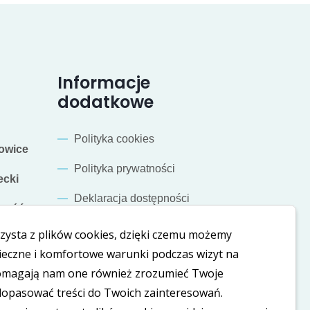
Informacje
dodatkowe
Polityka cookies
owice
Polityka prywatności
cki
Deklaracja dostępności
mość
zysta z plików cookies, dzięki czemu możemy
Nasze social media
ieczne i komfortowe warunki podczas wizyt na
Pomagają nam one również zrozumieć Twoje
LinkedIn
Facebook
dopasować treści do Twoich zainteresowań.