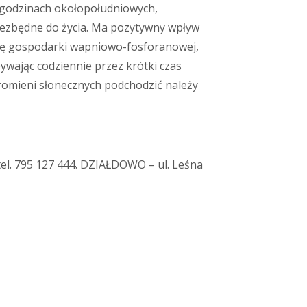
w godzinach okołopołudniowych,
niezbędne do życia. Ma pozytywny wpływ
cję gospodarki wapniowo-fosforanowej,
ywając codziennie przez krótki czas
promieni słonecznych podchodzić należy
 tel. 795 127 444. DZIAŁDOWO – ul. Leśna