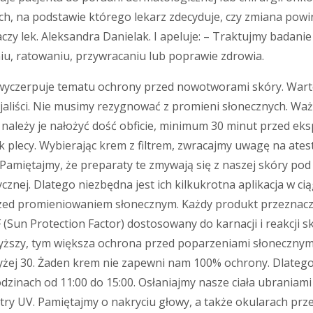
h, na podstawie którego lekarz zdecyduje, czy zmiana powi
aczy lek. Aleksandra Danielak. I apeluje: – Traktujmy badan
iu, ratowaniu, przywracaniu lub poprawie zdrowia.
wyczerpuje tematu ochrony przed nowotworami skóry. Warto
jaliści. Nie musimy rezygnować z promieni słonecznych. Ważn
e należy je nałożyć dość obficie, minimum 30 minut przed ek
k plecy. Wybierając krem z filtrem, zwracajmy uwagę na ates
amiętajmy, że preparaty te zmywają się z naszej skóry pod
znej. Dlatego niezbędna jest ich kilkukrotna aplikacja w ciąg
przed promieniowaniem słonecznym. Każdy produkt przezna
Sun Protection Factor) dostosowany do karnacji i reakcji s
t wyższy, tym większa ochrona przed poparzeniami słoneczny
yżej 30. Żaden krem nie zapewni nam 100% ochrony. Dlatego
dzinach od 11:00 do 15:00. Osłaniajmy nasze ciała ubraniam
iltry UV. Pamiętajmy o nakryciu głowy, a także okularach prz