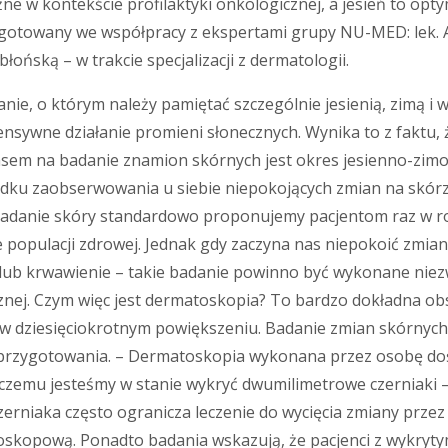
ne w kontekście profilaktyki onkologicznej, a jesień to op
gotowany we współpracy z ekspertami grupy NU-MED: lek. Al
błońską – w trakcie specjalizacji z dermatologii.
e, o którym należy pamiętać szczególnie jesienią, zimą i wc
ensywne działanie promieni słonecznych. Wynika to z faktu
asem na badanie znamion skórnych jest okres jesienno-zimo
ypadku zaobserwowania u siebie niepokojących zmian na skór
. – Badanie skóry standardowo proponujemy pacjentom raz w
e populacji zdrowej. Jednak gdy zaczyna nas niepokoić zmian
l lub krwawienie – takie badanie powinno być wykonane niez
icznej. Czym więc jest dermatoskopia? To bardzo dokładna o
 w dziesięciokrotnym powiększeniu. Badanie zmian skórnych
 przygotowania. – Dermatoskopia wykonana przez osobę do
ki czemu jesteśmy w stanie wykryć dwumilimetrowe czerniaki 
erniaka często ogranicza leczenie do wycięcia zmiany przez 
atoskopową. Ponadto badania wskazują, że pacjenci z wykryt