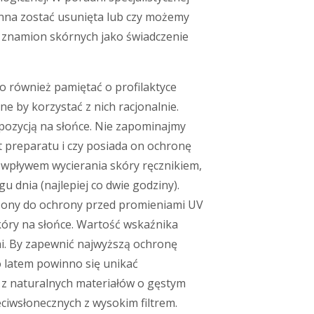
nna zostać usunięta lub czy możemy
ie znamion skórnych jako świadczenie
 również pamiętać o profilaktyce
e by korzystać z nich racjonalnie.
spozycją na słońce. Nie zapominajmy
t preparatu i czy posiada on ochronę
 wpływem wycierania skóry ręcznikiem,
u dnia (najlepiej co dwie godziny).
czony do ochrony przed promieniami UV
kóry na słońce. Wartość wskaźnika
mi. By zapewnić najwyższą ochronę
 latem powinno się unikać
i z naturalnych materiałów o gęstym
eciwsłonecznych z wysokim filtrem.