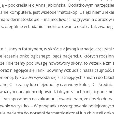
ają – podkreśla lek. Anna Jabłońska. Dodatkowym narzędzi
anie komputera, jest wideodermatoskop. Dzięki niemu lekarz
 ma w dermatoskopie – ma możliwość nagrywania obrazów i
 szczególnie w badaniu i monitorowaniu osób z tak zwanej 
e z jasnym fototypem, w skrócie z jasną karnacją, częstymi
e leczenia onkologicznego, bądź pacjenci, u których rodzi
 Jeżeli bierzemy pod uwagę nowotwory skóry, to wszelkie zmia
 oraz niegojące się ranki powinny wzbudzić naszą czujność.
nionej, tylko 30% wywodzi się z istniejących zmian i do ta
ane, C – czarny lub niejednolity czerwony kolor, D – średni
o ważnym narządem odpowiedzialnym za ochronę organizmu 
istym sposobem na zakomunikowanie nam, że doszło do nar
ownie wszystko. – W przypadku występowania podejrzanych 
uje pacjenta do poradni dermatologicznej lub chirurgii onkol