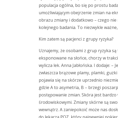
populacja ogólna, bo się po prostu bad
umożliwiającym obejrzenie zmian na ekr
obrazu zmiany i dodatkowo – czego nie
kolejnego badania. To niezwykle ważne,
Kim zatem są pacjenci z grupy ryzyka?
Uznajemy, że osobami z grup ryzyka są t
eksponowane na słońce, chorzy w trakci
wylicza lek. Anna Jabłońska. I dodaje: –
zwłaszcza brązowe plamy, plamki, guzki
pojawia się na skórze uprzednio niezmie
gdzie A to asymetria, B – brzegi poszarp
postępowanie zmian. Skóra jest bardz
środowiskowymi. Zmiany skórne są swo
wewnątrz. A zaniepokoić może nas dosł
do lekarza POZ, który najpewniej pokier