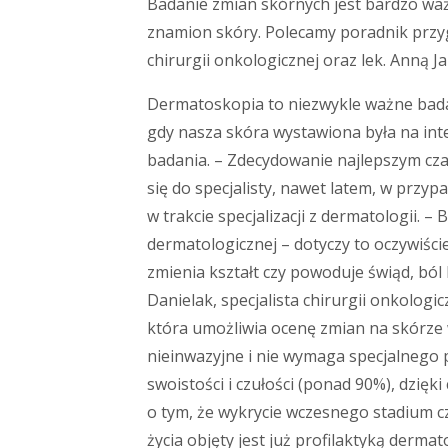
Badanie zmian skórnych jest bardzo waż
znamion skóry. Polecamy poradnik przy
chirurgii onkologicznej oraz lek. Anną Ja
Dermatoskopia to niezwykle ważne badani
gdy nasza skóra wystawiona była na int
badania. – Zdecydowanie najlepszym cz
się do specjalisty, nawet latem, w prz
w trakcie specjalizacji z dermatologii
dermatologicznej – dotyczy to oczywiści
zmienia kształt czy powoduje świąd, bó
Danielak, specjalista chirurgii onkolog
która umożliwia ocenę zmian na skórze
nieinwazyjne i nie wymaga specjalnego
swoistości i czułości (ponad 90%), dzię
o tym, że wykrycie wczesnego stadium cz
życia objęty jest już profilaktyką derm