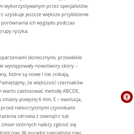
em wykorzystywanym przez specjalistów,
 uzyskuje jeszcze większe przybliżenie
 porównania ich wyglądu podczas
grupy ryzyka.
 oparzeniami słonecznymi, przewlekle
nnie występowały nowotwory skóry –
ny, które są nowe i nie znikają,
 Pamiętajmy, że większość czerniaków
kich warto zastosować metodę ABCDE,
ca zmiany powyżej 6 mm, E – ewolucja,
przed niekorzystnymi czynnikami
ażenia zdrowia z zewnątrz lub
zmian skórnych należy zgłosić się
ogicznej. W poradni specjalistycznej