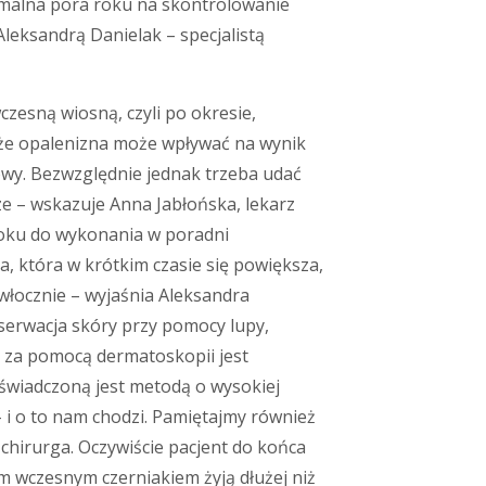
tymalna pora roku na skontrolowanie
eksandrą Danielak – specjalistą
zesną wiosną, czyli po okresie,
, że opalenizna może wpływać na wynik
wy. Bezwzględnie jednak trzeba udać
ze – wskazuje Anna Jabłońska, lekarz
 roku do wykonania w poradni
a, która w krótkim czasie się powiększa,
włocznie – wyjaśnia Aleksandra
bserwacja skóry przy pomocy lupy,
 za pomocą dermatoskopii jest
świadczoną jest metodą o wysokiej
– i o to nam chodzi. Pamiętajmy również
chirurga. Oczywiście pacjent do końca
ym wczesnym czerniakiem żyją dłużej niż