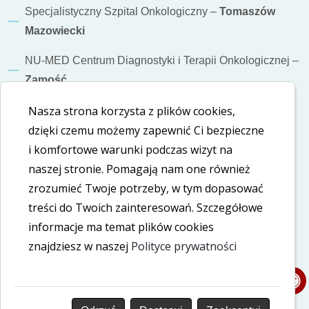
Specjalistyczny Szpital Onkologiczny –
Tomaszów
Mazowiecki
NU-MED Centrum Diagnostyki i Terapii Onkologicznej –
Zamość
Nasza strona korzysta z plików cookies,
Informacje dodatkowe
dzięki czemu możemy zapewnić Ci bezpieczne
Polityka cookies
i komfortowe warunki podczas wizyt na
naszej stronie. Pomagają nam one również
Polityka prywatności
zrozumieć Twoje potrzeby, w tym dopasować
treści do Twoich zainteresowań. Szczegółowe
Deklaracja dostępności
informacje ma temat plików cookies
znajdziesz w naszej
Polityce prywatności
Nasze social media
LinkedIn
Facebook