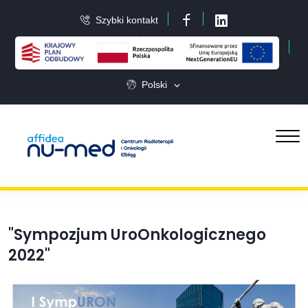
Szybki kontakt
Facebook
LinkedIn
Polski
"Sympozjum UroOnkologicznego
2022"